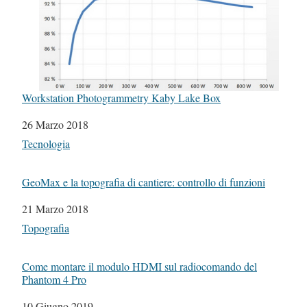
Workstation Photogrammetry Kaby Lake Box
Data
26 Marzo 2018
In relazione a
Tecnologia
GeoMax e la topografia di cantiere: controllo di funzioni
Data
21 Marzo 2018
In relazione a
Topografia
Come montare il modulo HDMI sul radiocomando del
Phantom 4 Pro
Data
10 Giugno 2019