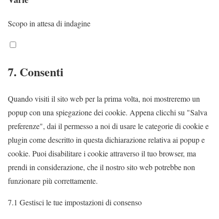
e
e
s
s
-
b
e
e
Scopo in attesa di indagine
t
u
r
n
a
r
v
t
C
g
s
i
t
o
7. Consenti
-
t
c
o
n
m
-
e
s
s
a
s
o
e
Quando visiti il sito web per la prima volta, noi mostreremo un
e
n
t
n
r
popup con una spiegazione dei cookie. Appena clicchi su "Salva
n
a
a
e
v
preferenze", dai il permesso a noi di usare le categorie di cookie e
t
g
t
-
i
plugin come descritto in questa dichiarazione relativa ai popup e
t
e
i
s
c
cookie. Puoi disabilitare i cookie attraverso il tuo browser, ma
o
r
s
i
e
prendi in considerazione, che il nostro sito web potrebbe non
s
-
t
g
g
funzionare più correttamente.
e
f
i
n
o
r
7.1 Gestisci le tue impostazioni di consenso
o
c
a
o
v