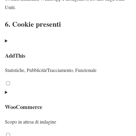
Uniti.
6. Cookie presenti
AddThis
Statistiche, Pubblicità/Tracciamento, Funzionale
C
o
n
WooCommerce
s
e
Scopo in attesa di indagine
n
t
C