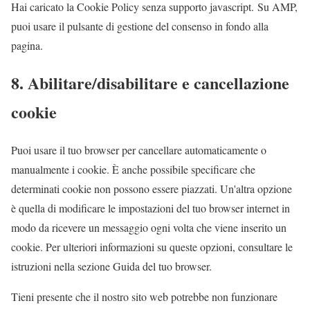
r
s
l
g
i
Hai caricato la Cookie Policy senza supporto javascript. Su AMP,
-
l
c
puoi usare il pulsante di gestione del consenso in fondo alla
w
e
e
pagina.
o
-
v
r
8. Abilitare/disabilitare e cancellazione
a
a
d
n
r
cookie
p
a
i
r
l
e
Puoi usare il tuo browser per cancellare automaticamente o
e
y
manualmente i cookie. È anche possibile specificare che
s
t
determinati cookie non possono essere piazzati. Un'altra opzione
s
i
è quella di modificare le impostazioni del tuo browser internet in
c
modo da ricevere un messaggio ogni volta che viene inserito un
s
cookie. Per ulteriori informazioni su queste opzioni, consultare le
istruzioni nella sezione Guida del tuo browser.
Tieni presente che il nostro sito web potrebbe non funzionare