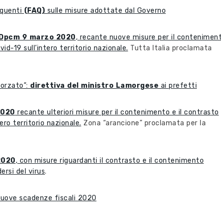
equenti
(FAQ)
sulle misure adottate dal Governo
Dpcm 9 marzo 2020
, recante nuove misure per il contenimen
vid-19 sull’intero territorio nazionale.
Tutta Italia proclamata
forzato”:
direttiva del ministro Lamorgese
ai prefetti
2020
recante ulteriori misure per il contenimento e il contrasto
ero territorio nazionale.
Zona “arancione” proclamata per la
2020
, con misure riguardanti il contrasto e il contenimento
ersi del virus
.
 nuove scadenze fiscali 2020