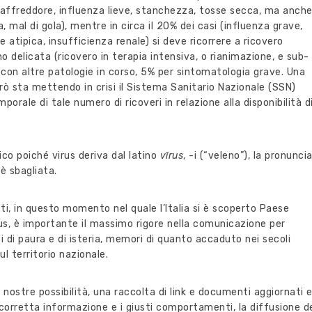
 (raffreddore, influenza lieve, stanchezza, tosse secca, ma anch
, mal di gola), mentre in circa il 20% dei casi (influenza grave,
e atipica, insufficienza renale) si deve ricorrere a ricovero
 delicata (ricovero in terapia intensiva, o rianimazione, e sub-
ti con altre patologie in corso, 5% per sintomatologia grave. Una
ò sta mettendo in crisi il Sistema Sanitario Nazionale (SSN)
orale di tale numero di ricoveri in relazione alla disponibilità d
ico poiché virus deriva dal latino
vīrus
, -i (“veleno”), la pronunci
 è sbagliata.
ti, in questo momento nel quale l’Italia si è scoperto Paese
rus, è importante il massimo rigore nella comunicazione per
tti di paura e di isteria, memori di quanto accaduto nei secoli
ul territorio nazionale.
e nostre possibilità, una raccolta di link e documenti aggiornati 
a corretta informazione e i giusti comportamenti, la diffusione d