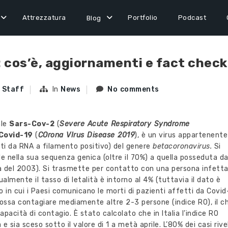
Attrezzatura
Portfolio
Podcast
Blog
 cos’è, aggiornamenti e fact check
 Staff
In
News
No comments
ale
Sars-Cov-2
(
Severe Acute Respiratory Syndrome
Covid-19
(
COrona VIrus Disease 2019
), è un virus appartenente
iti da RNA a filamento positivo) del genere
betacoronavirus.
Si
ile nella sua sequenza genica (oltre il 70%) a quella posseduta da
emia del 2003). Si trasmette per contatto con una persona infett
lmente il tasso di letalità è intorno al 4% (tuttavia il dato è
in cui i Paesi comunicano le morti di pazienti affetti da Covid
possa contagiare mediamente altre 2-3 persone (indice R0), il c
pacità di contagio. È stato calcolato che in Italia l’indice R0
a e sia sceso sotto il valore di 1 a metà aprile. L’80% dei casi rive