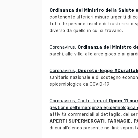
Ordinanza del Ministro della Salute 
contenente ulteriori misure urgenti di co
tutte le persone fisiche di trasferirsi o
diverso da quello in cui si trovano.
Coronavirus,
Ordinanza del Ministro d
parchi, alle ville, alle aree gioco e ai giar
Coronavirus,
Decreto-legge #CuraItal
sanitario nazionale e di sostegno econom
epidemiologica da COVID-19
Coronavirus, Conte firma il
Dpcm 11 ma
gestione dell’emergenza epidemiologica da
attività commerciali al dettaglio, dei serv
APERTI SUPERMERCATI, FARMACIE, P
di cui all’elenco presente nel link sopras