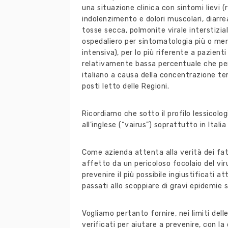
una situazione clinica con sintomi lievi
indolenzimento e dolori muscolari, diarrea
tosse secca, polmonite virale interstizial
ospedaliero per sintomatologia più o meno
intensiva), per lo più riferente a pazien
relativamente bassa percentuale che per
italiano a causa della concentrazione temp
posti letto delle Regioni.
Ricordiamo che sotto il profilo lessicolog
all’inglese (“vairus”) soprattutto in Italia
Come azienda attenta alla verità dei fat
affetto da un pericoloso focolaio del vi
prevenire il più possibile ingiustificati a
passati allo scoppiare di gravi epidemie s
Vogliamo pertanto fornire, nei limiti dell
verificati per aiutare a prevenire, con l