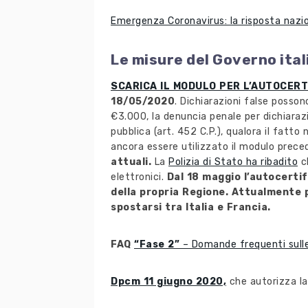
Emergenza Coronavirus: la risposta nazion
Le misure del Governo ital
SCARICA IL MODULO PER L’AUTOCERT
18/05/2020
. Dichiarazioni false poss
€3.000, la denuncia penale per dichiarazi
pubblica (art. 452 C.P.), qualora il fatto
ancora essere utilizzato il modulo prece
attuali.
La
Polizia di Stato ha ribadito
ch
elettronici.
Dal 18 maggio l’autocertif
della propria Regione. Attualmente p
spostarsi tra Italia e Francia.
FAQ
“Fase 2”
– Domande frequenti sull
Dpcm 11 giugno 2020,
che autorizza la 