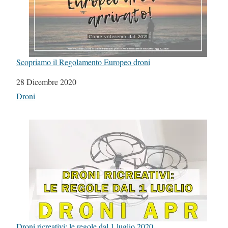
Scopriamo il Regolamento Europeo droni
Data
28 Dicembre 2020
In relazione a
Droni
Droni ricreativi: le regole dal 1 luglio 2020