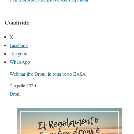
Condividi:
X
Facebook
Telegram
WhatsApp
Webinar live Droni: in rotta verso EASA
Data
7 Aprile 2020
In relazione a
Droni