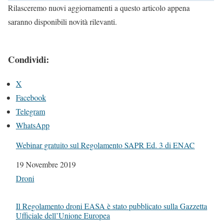
Rilasceremo nuovi aggiornamenti a questo articolo appena
saranno disponibili novità rilevanti.
Condividi:
X
Facebook
Telegram
WhatsApp
Webinar gratuito sul Regolamento SAPR Ed. 3 di ENAC
Data
19 Novembre 2019
In relazione a
Droni
Il Regolamento droni EASA è stato pubblicato sulla Gazzetta
Ufficiale dell’Unione Europea