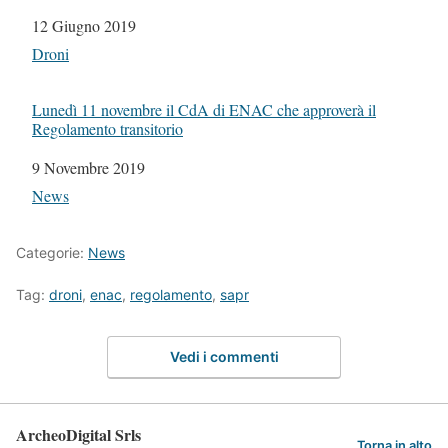
Data
12 Giugno 2019
In relazione a
Droni
Lunedì 11 novembre il CdA di ENAC che approverà il
Regolamento transitorio
Data
9 Novembre 2019
In relazione a
News
Categorie:
News
Tag:
droni
,
enac
,
regolamento
,
sapr
Vedi i commenti
ArcheoDigital Srls
Torna in alto